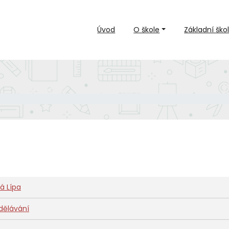
Úvod
O škole
Základní ško
á Lípa
zdělávání