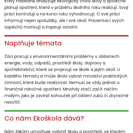
který následně analyzuje ekologický chod školy a společně
plánují opatření, která v průběhu školního roku realizují. Svoji
práci kontrolují a na konci roku vyhodnocují. O své práci
informují nejen spolužáky, ale i své okolí. Prezentací svých
úspěchů motivují a inspirují ostatní.
Naplňuje témata
Žáci pracují s environmentálními problémy v oblastech
energie, vody, odpadů, prostředí školy, dopravy a
spotřebitelství, které se projevují ve škole a jejím okolí. U
každého tématu si může škola vybrat množství praktických
činností, které bude realizovat. Nemusí se vždy jednat o
finančně náročné opatření. Mnohdy stačí začít něčím
malým, jako je zavírat kohoutek při čištění zubů či zbytečně
nesvítit.
Co nám Ekoškola dává?
Nám žákům umožňuje ovlivnit školu a prostředí, ve kterém