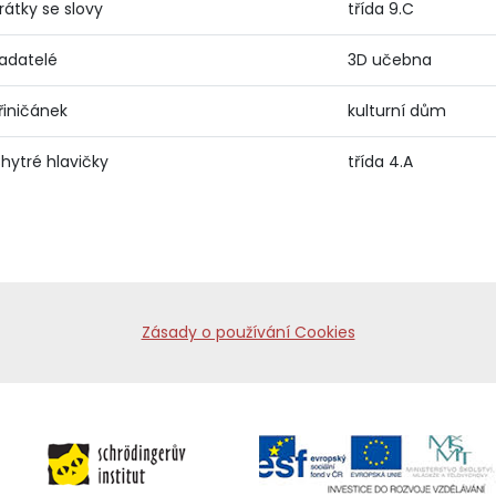
rátky se slovy
třída 9.C
adatelé
3D učebna
řiničánek
kulturní dům
hytré hlavičky
třída 4.A
Zásady o používání Cookies