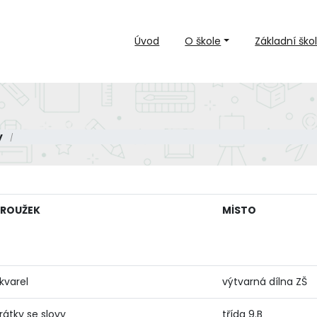
Úvod
O škole
Základní ško
y
ROUŽEK
MİSTO
kvarel
výtvarná dílna ZŠ
rátky se slovy
třída 9.B