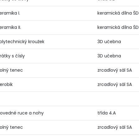
eramika I.
keramická dílna ŠD
eramika II.
keramická dílna ŠD
olytechnický kroužek
3D učebna
rátky s čísly
3D učebna
olný tenec
zrcadlový sál SA
erobik
zrcadlový sál SA
ovedné ruce a nohy
třída 4.A
olný tenec
zrcadlový sál SA