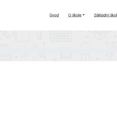
Úvod
O škole
Základní ško