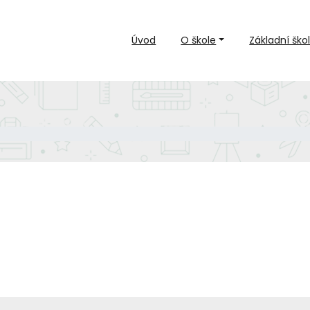
Úvod
O škole
Základní ško