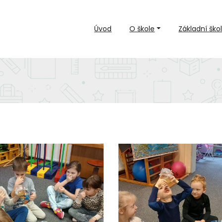
Úvod
O škole
Základní ško