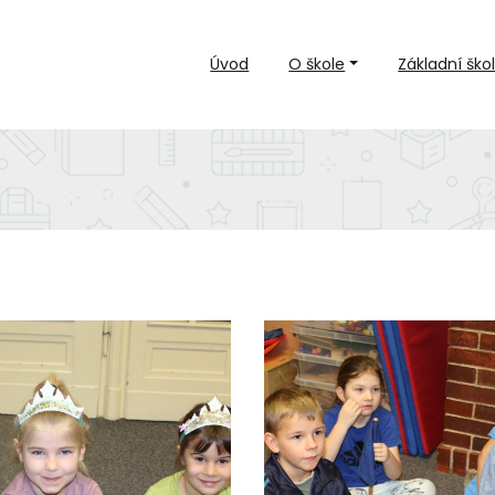
Úvod
O škole
Základní ško