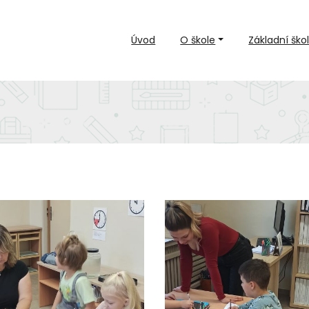
Úvod
O škole
Základní ško