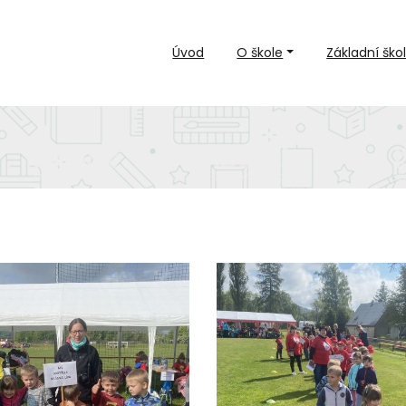
Úvod
O škole
Základní ško